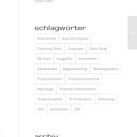
(kein Titel)
schlagwörter
De
Avid Schnitt
Avid Schnittplatz
Coaching-Doku
Corporate
Doku-Soap
EB-Team
Imagefilm
Internetfilm
Kamerateam
Magazinbeitrag
Mediengestalter
Postproduktion
Produktionstechnik
Reportage
Scripted Entertainment
Show-Einspieler
TV-Produktion
Vertonung
VOX
wellenreiter
ZDF
archiv