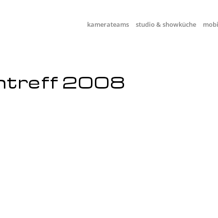
kamerateams
studio & showküche
mobi
entreff 2008